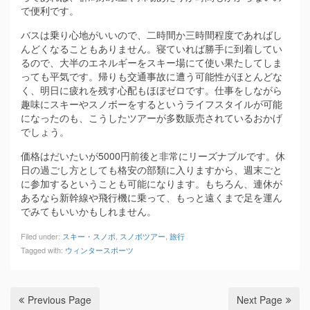
で便利です。
バスは乗り心地がいいので、二時間か三時間程度であればし
んどくなることもありません。寝ていれば勝手に到着してい
るので、大半のエネルギーをスキー場にて使い果たしてしま
っても平気です。帰りも交通事故に遭う可能性がほとんどな
く、明日に疲れを残す心配もほぼゼロです。仕事をしながら
趣味にスキーやスノボーをするというライフスタイルが可能
になったのも、こうしたツアーが多数販売されているおかげ
でしょう。
価格はだいたいが5000円前後と非常にリーズナブルです。休
日の過ごし方としても格安の部類に入りますから、週末ごと
に参加するということも可能になります。もちろん、連休が
あるなら新幹線や飛行機に乗って、もっと遠くまで足を運ん
でみてもいいかもしれません。
Filed under:
スキー・スノボ
,
スノボツアー
,
旅行
Tagged with:
ウィンタースポーツ
Previous Page
Next Page