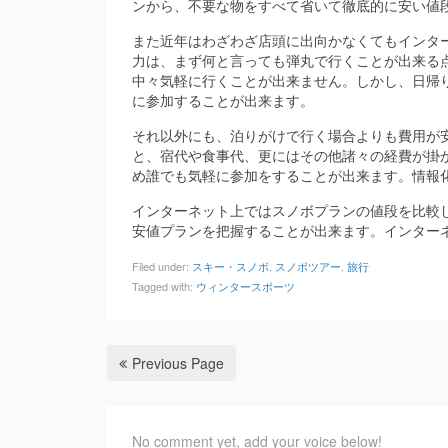
ンから、不要な物をすべて省いて徹底的に安い値
また近年はわざわざ店頭に出向かなくてもインタ
力は、まず何と言っても弾丸で行くことが出来る
中々気軽に行くことが出来ません。しかし、日帰
に参加することが出来ます。
それ以外にも、泊りがけで行く場合よりも費用が
と、宿代や食事代、更にはその他諸々の経費が掛
め誰でも気軽に参加をすることが出来ます。情報
インターネット上ではスノボプランの値段を比較
安値プランを把握することが出来ます。インター
Filed under:
スキー・スノボ
,
スノボツアー
,
旅行
Tagged with:
ウィンタースポーツ
Previous Page
No comment yet, add your voice below!