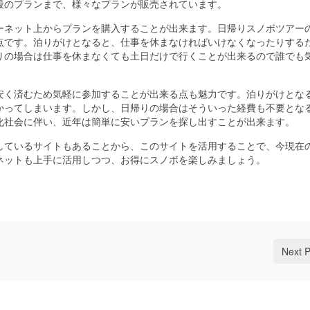
段のプランまで、様々なプランが販売されています。
ーネット上からプランを購入することが出来ます。日帰りスノボツアー
点です。泊りがけとなると、仕事を休まなければいけなくなったりする
りの場合は仕事を休まなくても土日だけで行くことが出来るので誰でも
安く済むため気軽に参加することが出来る点も魅力です。泊りがけとな
かってしまいます。しかし、日帰りの場合はそういった経費も不要とな
化社会に伴い、近年は簡単に安いプランを探し出すことが出来ます。
しているサイトもあることから、このサイトを活用することで、今現在
ネットも上手に活用しつつ、お得にスノボを楽しみましょう。
Next 